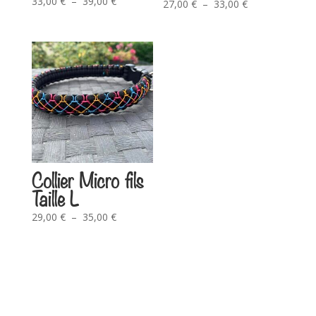
33,00
€
–
39,00
€
27,00
€
–
33,00
€
Collier Micro fils
Taille L
29,00
€
–
35,00
€