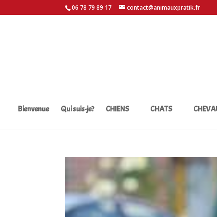
06 78 79 89 17
contact@animauxpratik.fr
Bienvenue
Qui suis-je?
CHIENS
CHATS
CHEVA