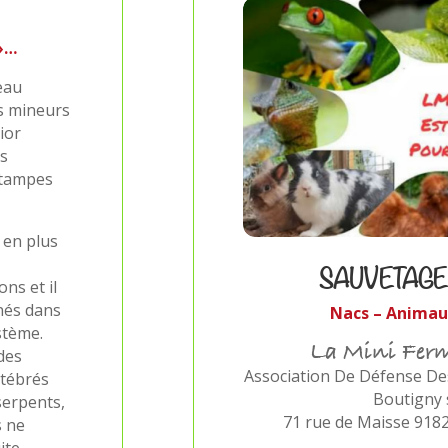
»
…
eau
es mineurs
ior
es
Etampes
 en plus
SAUVETAGE
ons et il
nés dans
Nacs – Animau
stème.
La Mini Ferm
des
Association De Défense D
rtébrés
Boutigny
serpents,
71 rue de Maisse 918
s ne