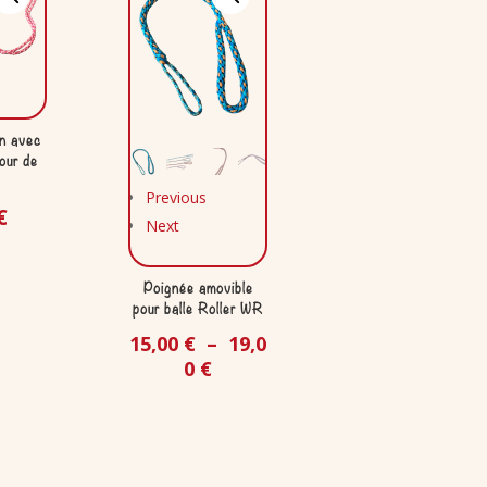
on avec
our de
Previous
€
Next
Poignée amovible
pour balle Roller WR
15,00
€
–
19,0
0
€