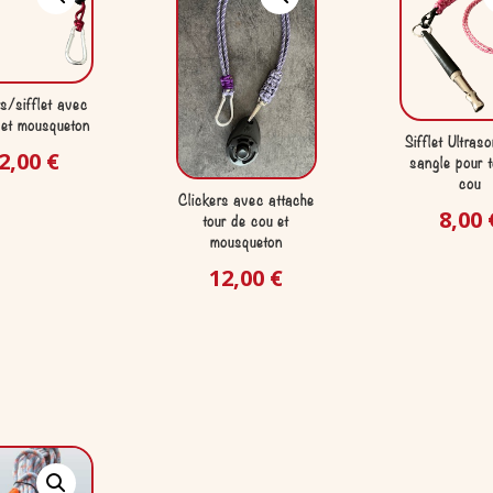
rs/sifflet avec
 et mousqueton
Sifflet Ultras
2,00
€
sangle pour t
cou
Clickers avec attache
8,00
tour de cou et
mousqueton
12,00
€