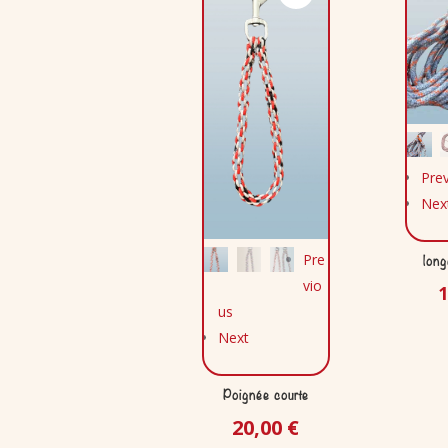
Pre
Nex
Pre
long
vio
us
Next
Poignée courte
20,00
€