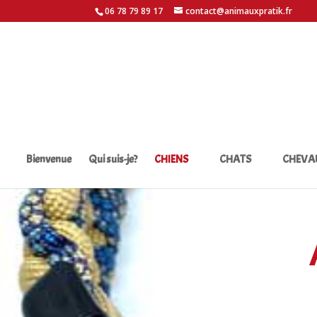
06 78 79 89 17
contact@animauxpratik.fr
Bienvenue
Qui suis-je?
CHIENS
CHATS
CHEVA