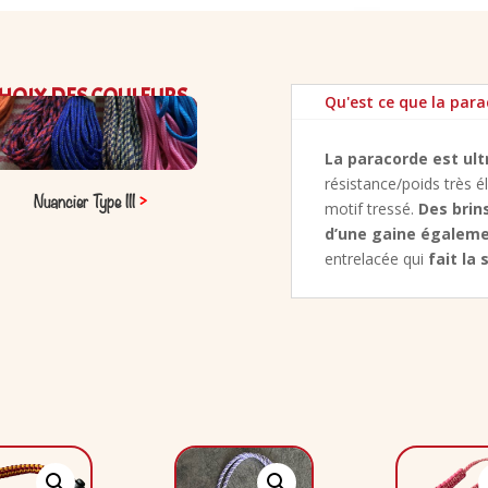
HOIX DES COULEURS
Qu'est ce que la para
La paracorde est ult
résistance/poids très 
Nuancier Type III
>
motif tressé.
Des brin
d’une gaine égaleme
entrelacée qui
fait la