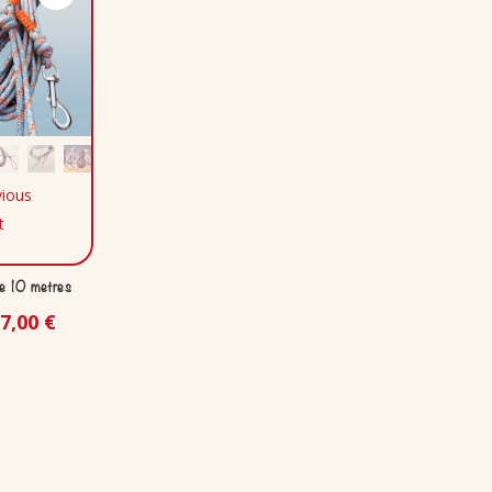
vious
t
e 10 metres
17,00
€