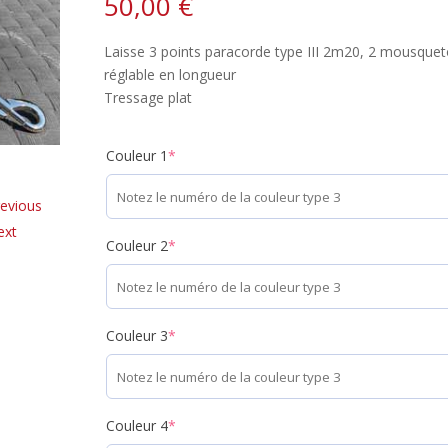
50,00
€
Laisse 3 points paracorde type III 2m20, 2 mousque
réglable en longueur
Tressage plat
Couleur 1
*
evious
ext
Couleur 2
*
Couleur 3
*
Couleur 4
*