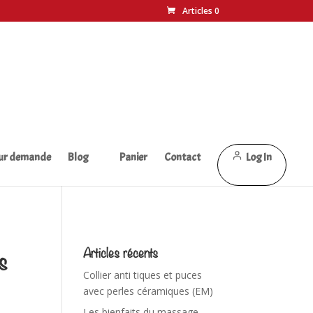
Articles 0
sur demande
Blog
Panier
Contact
Log In
Articles récents
s
Collier anti tiques et puces
avec perles céramiques (EM)
Les bienfaits du massage