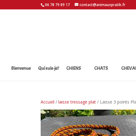
06 78 79 89 17
contact@animauxpratik.fr
Bienvenue
Qui suis-je?
CHIENS
CHATS
CHEVA
Accueil
/
laisse tressage plat
/ Laisse 3 points Pl