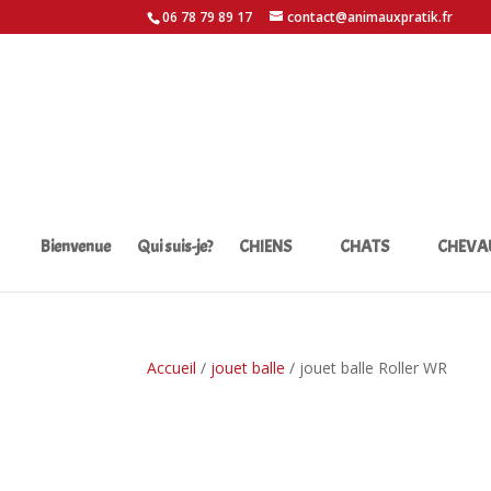
06 78 79 89 17
contact@animauxpratik.fr
Bienvenue
Qui suis-je?
CHIENS
CHATS
CHEVA
Accueil
/
jouet balle
/ jouet balle Roller WR