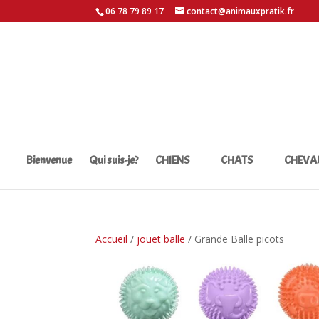
06 78 79 89 17
contact@animauxpratik.fr
Bienvenue
Qui suis-je?
CHIENS
CHATS
CHEVA
Accueil
/
jouet balle
/ Grande Balle picots