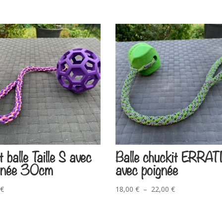
t balle Taille S avec
Balle chuckit ERRAT
gnée 30cm
avec poignée
€
18,00
€
–
22,00
€