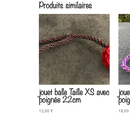
Produits similaires
jouet balle Taille XS avec
joue
poignée 22cm
poi
12,00
€
18,00