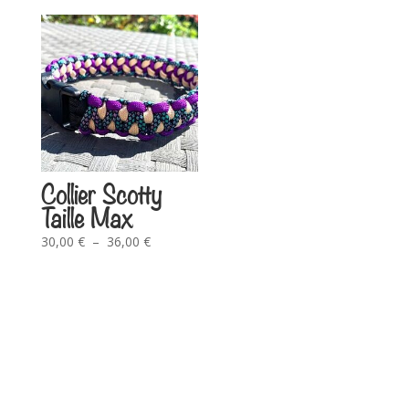
Collier Scotty
Taille Max
30,00
€
–
36,00
€