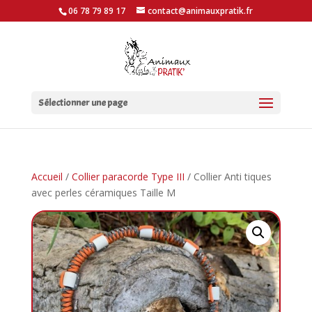
06 78 79 89 17
contact@animauxpratik.fr
Sélectionner une page
Accueil
/
Collier paracorde Type III
/ Collier Anti tiques
avec perles céramiques Taille M