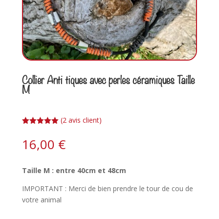
Collier Anti tiques avec perles céramiques Taille
M
(
2
avis client)
Noté
5.00
sur 5
16,00
€
basé sur
notations
client
Taille M : entre 40cm et 48cm
IMPORTANT : Merci de bien prendre le tour de cou de
votre animal